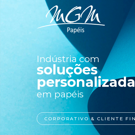
Indústria com
soluções
personalizada
em papéis
CORPORATIVO & CLIENTE FI